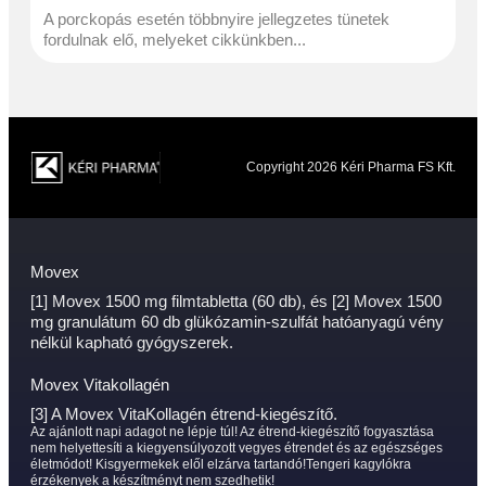
A porckopás esetén többnyire jellegzetes tünetek
fordulnak elő, melyeket cikkünkben...
Copyright 2026 Kéri Pharma FS Kft.
Movex
[1] Movex 1500 mg filmtabletta (60 db), és [2] Movex 1500
mg granulátum 60 db glükózamin-szulfát hatóanyagú vény
nélkül kapható gyógyszerek.
Movex Vitakollagén
[3] A Movex VitaKollagén étrend-kiegészítő.
Az ajánlott napi adagot ne lépje túl! Az étrend-kiegészítő fogyasztása
nem helyettesíti a kiegyensúlyozott vegyes étrendet és az egészséges
életmódot! Kisgyermekek elől elzárva tartandó!Tengeri kagylókra
érzékenyek a készítményt nem szedhetik!