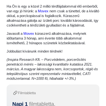
Ha Ön is egy a közel 2 millió térdfájdalommal élő emberből,
van egy jó hírünk: a
Movex
nem csak a tünettel, de a kiváltó
okkal, a porckopással is foglalkozik. Kúraszerű
alkalmazása gátolja az ízületi porc további károsodását, így
csökkentheti a térdízületi gyulladást és a fájdalmat.
Javasolt a
Movex
kúraszerű alkalmazása, melynek
időtartama 3 hónap, ami évente több alkalommal
ismételhető, 2 hónapos szünetek közbeiktatásával.
Jobbulást kívánunk minden térdnek!
(Inspira Research Kft. – Porcvédelem, porcerősítés
penetráció mérés – lakossági kvantitatív kutatása 2021.
március. A magyar lakosságra nem, korcsoportok, régió és
településtípus szerint reprezentatív mintavétellel, CATI
módszertannal. N=1000 fő, hibahatár +/-3%.)
Filmtabletta
Napi 1
filmtabletta,