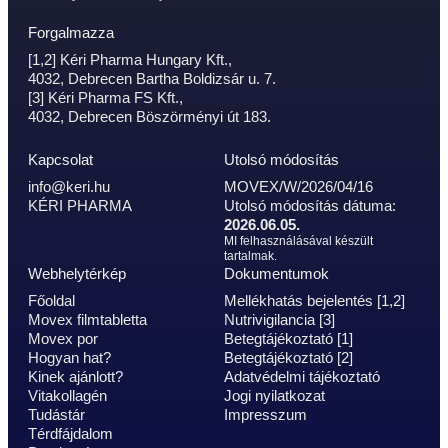
Forgalmazza
[1,2] Kéri Pharma Hungary Kft.,
4032, Debrecen Bartha Boldizsár u. 7.
[3] Kéri Pharma FS Kft.,
4032, Debrecen Böszörményi út 183.
Kapcsolat
Utolsó módosítás
info@keri.hu
MOVEX/W/2026/04/16
KÉRI PHARMA
Utolsó módosítás dátuma:
2026.06.05.
MI felhasználásával készült
tartalmak.
Webhelytérkép
Dokumentumok
Főoldal
Mellékhatás bejelentés [1,2]
Movex filmtabletta
Nutrivigilancia [3]
Movex por
Betegtájékoztató [1]
Hogyan hat?
Betegtájékoztató [2]
Kinek ajánlott?
Adatvédelmi tájékoztató
Vitakollagén
Jogi nyilatkozat
Tudástár
Impresszum
Térdfájdalom