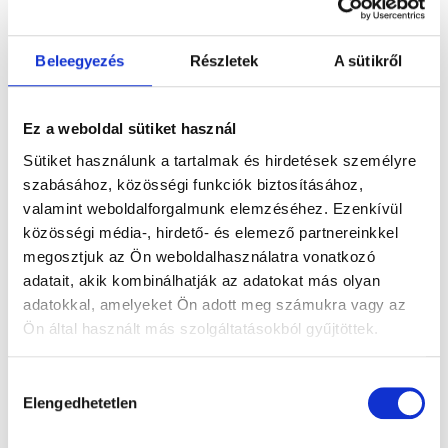
Por
Napi 1
tasak,
Beleegyezés
Részletek
A sütikről
Vízben
oldódó, narancs
ízesítéssel,
Ez a weboldal sütiket használ
Könnyen
bevehető.
Sütiket használunk a tartalmak és hirdetések személyre
szabásához, közösségi funkciók biztosításához,
valamint weboldalforgalmunk elemzéséhez. Ezenkívül
közösségi média-, hirdető- és elemező partnereinkkel
megosztjuk az Ön weboldalhasználatra vonatkozó
adatait, akik kombinálhatják az adatokat más olyan
adatokkal, amelyeket Ön adott meg számukra vagy az
Ön által használt más szolgáltatásokból gyűjtöttek.
Hozzájárulás
Elengedhetetlen
kiválasztása