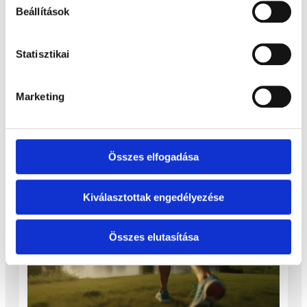
Beállítások
ÉRDEKEL
Statisztikai
Marketing
KAPCSOLÓDÓ CIKKEINK
Összes elfogadása
Jobbulást
minden térdnek!
Kiválasztottak engedélyezése
Összes elutasítása