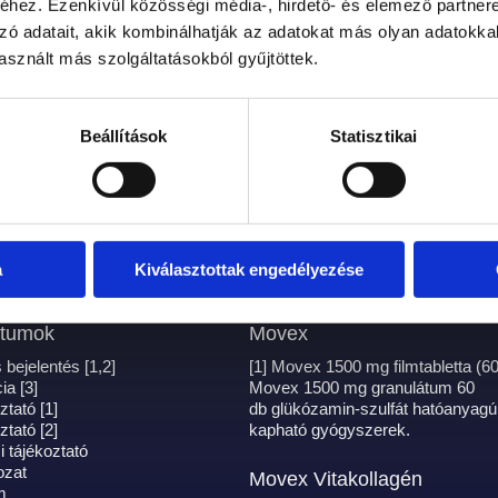
hez. Ezenkívül közösségi média-, hirdető- és elemező partner
zó adatait, akik kombinálhatják az adatokat más olyan adatokka
sznált más szolgáltatásokból gyűjtöttek.
Beállítások
Statisztikai
a
Kiválasztottak engedélyezése
tumok
Movex
 bejelentés [1,2]
[1] Movex 1500 mg filmtabletta (60 
ia [3]
Movex 1500 mg granulátum 60
tató [1]
db glükózamin-szulfát hatóanyagú
tató [2]
kapható gyógyszerek.
 tájékoztató
ozat
Movex Vitakollagén
m