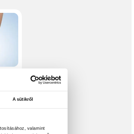
k a
A sütikről
er
ás,
tosításához, valamint