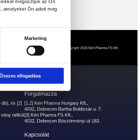
einkkel megosztjuk az Ön
l, amelyeket Ön adott meg
Marketing
Copyright 2026 Kéri Pharma FS Kft.
Összes elfogadása
Forgalmazza
db), és [2]
[1,2] Kéri Pharma Hungary Kft.,
4032, Debrecen Bartha Boldizsár u. 7.
 vény nélkül
[3] Kéri Pharma FS Kft.,
4032, Debrecen Böszörményi út 183.
Kapcsolat