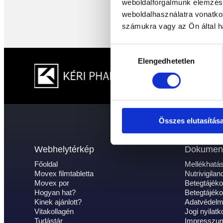
weboldalforgalmunk elemzésé
weboldalhasználatra vonatko
számukra vagy az Ön által ha
Hozzájárulás
Elengedhetetlen
kiválasztása
Összes elutasítás
Webhelytérkép
Dokumen
Főoldal
Mellékhatás
Movex filmtabletta
Nutrivigilanc
Movex por
Betegtájékoz
Hogyan hat?
Betegtájékoz
Kinek ajánlott?
Adatvédelmi
Vitakollagén
Jogi nyilatk
Tudástár
Impresszu