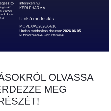
egészítő.
info@keri.hu
kiegészítő
KÉRI PHARMA
ott vegyes
rmekek elől
k a
Utolsó módosítás
MOVEX/W/2026/04/16
Utolsó módosítás dátuma:
2026.06.05.
MI felhasználásával készült tartalmak.
ATÁSOKRÓL OLVASSA
KÉRDEZZE MEG
RÉSZÉT!