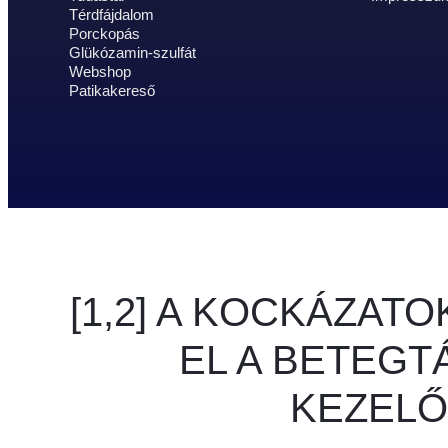
Térdfájdalom
Porckopás
Glükózamin-szulfát
Webshop
Patikakereső
[1,2] A KOCKÁZAT
EL A BETEGT
KEZELŐ