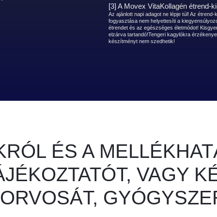
[3] A Movex VitaKollagén étrend-ki
Az ajánlott napi adagot ne lépje túl! Az étrend-
fogyasztása nem helyettesíti a kiegyensúlyoz
étrendet és az egészséges életmódot! Kisgye
elzárva tartandó!Tengeri kagylókra érzékenye
készítményt nem szedhetik!
OKRÓL ÉS A MELLÉKH
ÁJÉKOZTATÓT, VAGY 
ORVOSÁT, GYÓGYSZE