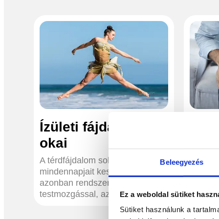
Ízületi fájdalmak
Miko
okai
orv
térd
A térdfájdalom sokunk
Beleegyezés
mindennapjait keserítheti meg,
A térdf
azonban rendszeres
mindenn
testmozgással, az...
Ez a weboldal sütiket haszn
azonba
Sütiket használunk a tartal
testmoz